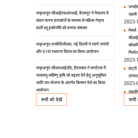
2023-
सतत मत्स्य हस्तक्षेपों के माध्यम से महिला-नेतृत्व
वाली ब्लू इकोनॉमी को बनाया सशक्त
मेसर्
सीआई
सोयाम
भाकृअनुप-एनबीपीजीआर, नई दिल्ली ने स्वर्ण जयंती
निर्य
और 51वां स्थापना दिवस का किया आयोजन
2023-
कंट्र
भाकृअनुप-सीआरआईडीए, हैदराबाद ने कर्नाटक में
उत्पा
जलवायु-सहिष्णु कृषि को बढ़ावा देने हेतु अनुसूचित
2023-
जाति उप-योजना के अंतर्गत किसान मेले का किया
आयोजन
लक्षद्
शैवाल
है
भाकृअनुप-आईआईओआर, हैदराबाद ने स्वर्ण जयंती
2023-
सभी को देखें
सभी क
स्थापना दिवस का किया आयोजन
एक नव
2023-
राष्ट्रीय आनुवंशिक संसाधन प्रबंधन सलाहकार बोर्ड
ने भारत की कृषि जैव विविधता के संरक्षण एवं सतत
भ्रूण 
उपयोग को सुदृढ़ करने के लिए रोडमैप किया तैयार
पहले अ
2023-