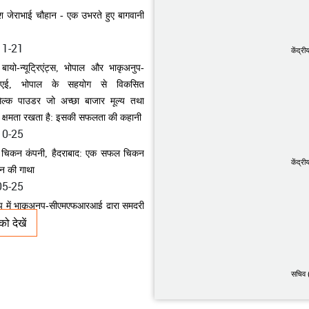
11-21
स बायो-न्यूट्रिएंट्स, भोपाल और भाकृअनुप-
एई, भोपाल के सहयोग से विकसित
केंद्री
िल्क पाउडर जो अच्छा बाजार मूल्य तथा
ात क्षमता रखता है: इसकी सफलता की कहानी
10-25
ी चिकन कंपनी, हैदराबाद: एक सफल चिकन
दन की गाथा
05-25
केंद्री
वीप में भाकृअनुप-सीएमएफआरआई द्वारा समुद्री
 खेती उद्यम काफी सफलता हासिल कर रहा
05-20
ो देखें
ोदित कृषि-उद्यमी: श्री सचिन झा
05-19
सचिव 
स्थानांतरण प्रौद्योगिकी के माध्यम से भारत में
श्व के मारवाड़ी नस्ल के बछड़े का जन्म
01-05