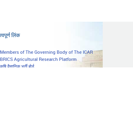
्वपूर्ण लिंक
mportant
Members of The Governing Body of The ICAR
BRICS Agricultural Research Platform
inks
कृषि वैज्ञानिक भर्ती बोर्ड
आईसीएआर (शिक्षा प्रभाग) के लिए दिशानिर्देश / कार्यवाही /
आदेश
महर्षि
राष्ट्रीय कृषि विज्ञान संग्रहालय
एग्रीनोवेट इंडिया लिमिटेड
ई-गजट पोर्टल
सभी को देखें
लेखक आमंत्रित
बिम्सटेक
ओपन गवर्नमेंट डेटा प्लेटफ़ॉर्म