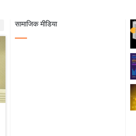
11-11
सी में महिला समूह द्वारा मशरूम उत्पादन की
रता के लिए विपणन मॉडल के लिए एफपीओ
सामाजिक मीडिया
ित प्रशिक्षण: भाकृअनुप-आईआईवीआर का
रयोग
11-11
 यंत्रीकरण और सघन फसल प्रणाली के
य आधारित अनुकूलन के माध्यम से मिजो
ों की ग्रामीण आजीविका में बदलाव
06-24
विश्वविद्यालय बना प्राकृतिक खेती का
्रीय मॉडल: पहले बैच के सभी 15 छात्रों को
00 तक की सवेतन इंटर्नशिप और नौकरी के
ाव