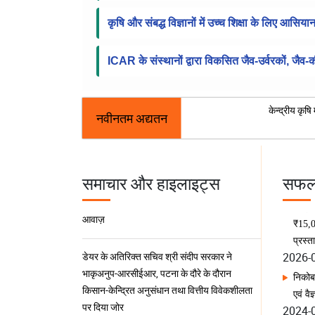
कृषि और संबद्ध विज्ञानों में उच्च शिक्षा के लिए आसि
ICAR के संस्थानों द्वारा विकसित जैव-उर्वरकों, जैव
केन्द्रीय कृष
नवीनतम अद्यतन
समाचार और हाइलाइट्स
सफलत
2026-
डेयर के अतिरिक्त सचिव श्री संदीप सरकार ने
भाकृअनुप-आरसीईआर, पटना के दौरे के दौरान
निकोब
किसान-केन्द्रित अनुसंधान तथा वित्तीय विवेकशीलता
एवं वैज
2024-
पर दिया जोर
जगदीश
भाकृअनुप-सीआईएफआरआई, बैरकपुर ने मेघालय में
उद्यमी