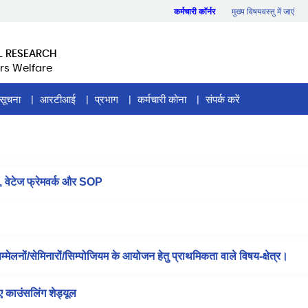
कर्मचारी कॉर्नर
मुख्य विषयवस्तु में जाएं
L RESEARCH
rs Welfare
सूचना
आरटीआई
प्रभाग
कर्मचारी कोना
संपर्क करें
, वेटेज फ्रेमवर्क और SOP
 सम्मेलनों/सेमिनारों/सिम्पोजियम के आयोजन हेतु प्राथमिकता वाले विषय-क्षेत्र।
िए काउंसलिंग शेड्यूल