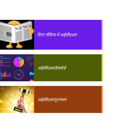
प्रिंट मीडिया में आईसीएआर
आईसीएआर
डैशबोर्ड
आईसीएआर
पुरस्कार