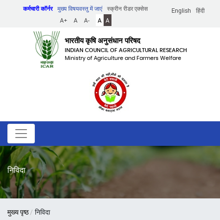
Skip
कर्मचारी कॉर्नर
मुख्य विषयवस्तु में जाएं
स्क्रीन रीडर एक्सेस
English
हिंदी
to
A+
A
A-
A
A
main
content
भारतीय कृषि अनुसंधान परिषद
INDIAN COUNCIL OF AGRICULTURAL RESEARCH
Ministry of Agriculture and Farmers Welfare
निविदा
पग
मुख्य पृष्ठ
निविदा