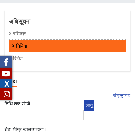
चिन्ह
अधिसूचना
परिपत्र
निविदा
रिक्ति
निविदा
X
संग्रहालय
तिथि तक खोजें
डेटा शीघ्र उपलब्ध होगा।