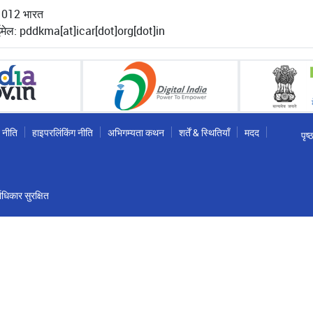
10 012 भारत
मेल: pddkma[at]icar[dot]org[dot]in
 नीति
हाइपरलिंकिंग नीति
अभिगम्यता कथन
शर्तें & स्थितियाँ
मदद
पृष
धिकार सुरक्षित