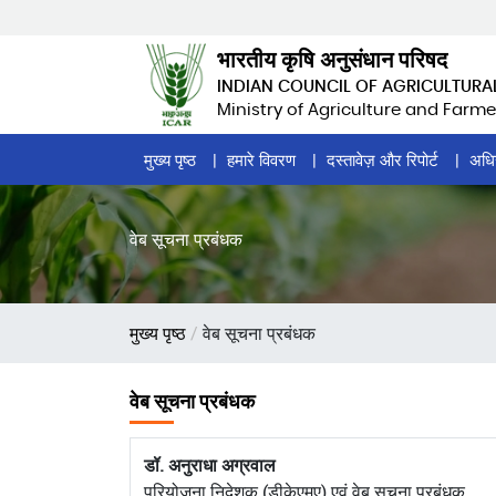
Skip
to
भारतीय कृषि अनुसंधान परिषद
main
INDIAN COUNCIL OF AGRICULTURA
content
Ministry of Agriculture and Farme
Home
मुख्य पृष्ठ
हमारे विवरण
दस्तावेज़ और रिपोर्ट
अधि
Page
Menu
वेब सूचना प्रबंधक
पग
मुख्य पृष्ठ
वेब सूचना प्रबंधक
चिन्ह
वेब सूचना प्रबंधक
डॉ. अनुराधा अग्रवाल
परियोजना निदेशक (डीकेएमए) एवं वेब सूचना प्रबंधक