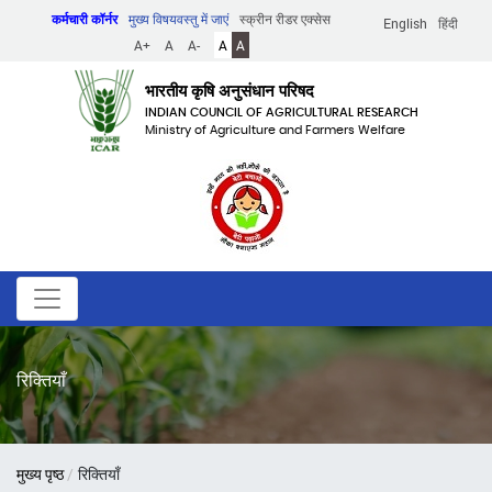
Skip
कर्मचारी कॉर्नर
मुख्य विषयवस्तु में जाएं
स्क्रीन रीडर एक्सेस
English
हिंदी
to
A+
A
A-
A
A
main
content
भारतीय कृषि अनुसंधान परिषद
INDIAN COUNCIL OF AGRICULTURAL RESEARCH
Ministry of Agriculture and Farmers Welfare
रिक्तियाँ
पग
मुख्य पृष्ठ
रिक्तियाँ