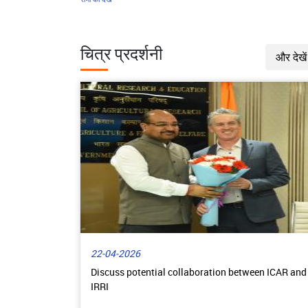
विश्वविद्यालय द्वारा चन्ना एंड्राओ का प्रजनन:
वाराण
संरक्षण एवं सतत अलंकरणीय मत्स्य उत्पादन की
स्थि
दिशा में एक महत्वपूर्ण उपलब्धि
आधार
चित्र प्रदर्शनी
और देखें
एक प्
भाकृअनुप–आरसीईआर की XXII अनुसंधान
2022-
सलाहकार समिति बैठक में पूर्वी भारत के लिए भूमि एवं
कृषि
जल उत्पादकता तथा जलवायु-स्मार्ट कृषि पर विशेष
समुदा
जोर
किसान
2026-
भाकृअनुप–सीआईएई भोपाल और आईआईपी दिल्ली
पूसा 
ने कृषि उत्पादों के लिए स्मार्ट एवं इंटेलिजेंट पैकेजिंग
राष्ट
प्रणालियों के सामंजस्यीकरण पर राष्ट्रीय मंथन
₹15,0
सत्र का किया आयोजन
प्रस्त
पर्वतीय क्षेत्रों में आजीविका और स्वरोजगार को बढ़ावा
22-04-2026
देने के लिए भाकृअनुप-वि.प.कृ.अनु.सं. द्वारा औषधीय
Discuss potential collaboration between ICAR and
मशरूम खेती पर प्रशिक्षण का आयोजन
IRRI