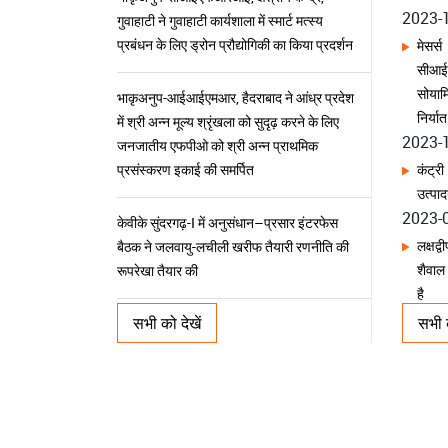
प्रबंधन के लिए ड्रोन प्रौद्योगिकी का किया प्रदर्शन
मेसर्
सीआई
भाकृअनुप-आईआईएमआर, हैदराबाद ने आंध्र प्रदेश
सोयाम
में श्री अन्न मूल्य श्रृंखला को सुदृढ़ करने के लिए
निर्य
जनजातीय एफपीओ को श्री अन्न प्राथमिक
2023-
प्रसंस्करण इकाई की समर्पित
कंट्र
उत्पा
केवीके सुंदरगढ़-I में अनुसंधान–प्रसार इंटरफेस
2023-
बैठक ने जलवायु-लचीली खरीफ तैयारी रणनीति की
लक्षद्
रूपरेखा तैयार की
शैवाल
है
भाकृअनुप-सीसीआरआई, नागपुर ने 42वां स्थापना
2023-
दिवस मनाया; प्रगतिशील सिट्रस उत्पादकों को किया
सभी को देखें
सभी क
एक नव
सम्मानित
2023-
भ्रूण 
भाकृअनुप–केवीके फेक ने ‘प्रोजेक्ट रिवाइव’ के
पहले अ
अंतर्गत कौशल विकास के माध्यम से जेल बंदियों को
2023-
बनाया सशक्त