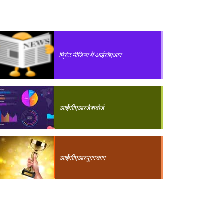
प्रिंट मीडिया में आईसीएआर
आईसीएआर
डैशबोर्ड
आईसीएआर
पुरस्कार