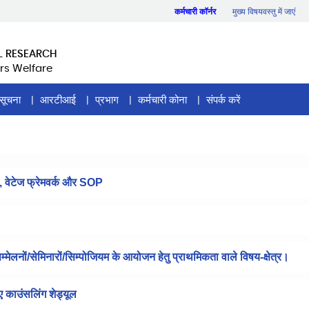
कर्मचारी कॉर्नर
मुख्य विषयवस्तु में जाएं
L RESEARCH
rs Welfare
सूचना
आरटीआई
प्रभाग
कर्मचारी कोना
संपर्क करें
, वेटेज फ्रेमवर्क और SOP
 सम्मेलनों/सेमिनारों/सिम्पोजियम के आयोजन हेतु प्राथमिकता वाले विषय-क्षेत्र।
िए काउंसलिंग शेड्यूल