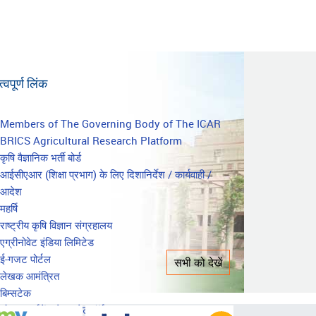
्वपूर्ण लिंक
mportant
Members of The Governing Body of The ICAR
BRICS Agricultural Research Platform
inks
कृषि वैज्ञानिक भर्ती बोर्ड
आईसीएआर (शिक्षा प्रभाग) के लिए दिशानिर्देश / कार्यवाही /
आदेश
महर्षि
राष्ट्रीय कृषि विज्ञान संग्रहालय
एग्रीनोवेट इंडिया लिमिटेड
ई-गजट पोर्टल
सभी को देखें
लेखक आमंत्रित
बिम्सटेक
ओपन गवर्नमेंट डेटा प्लेटफ़ॉर्म