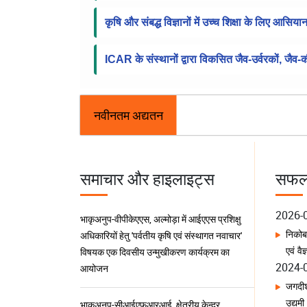
कृषि और संबद्ध विज्ञानों में उच्च शिक्षा के लिए आसि
ICAR के संस्थानों द्वारा विकसित जैव-उर्वरकों, जैव
भाकृअनुप-वीप
नवीनतम अद्यतन
समाचार और हाइलाइट्स
सफलत
भाकृअनुप-वीपीकेएएस, अल्मोड़ा में आईएएस प्रशिक्षु
2026-
अधिकारियों हेतु 'पर्वतीय कृषि एवं संस्थागत नवाचार'
निकोब
विषयक एक दिवसीय उन्मुखीकरण कार्यक्रम का
एवं वैज
आयोजन
2024-
जगदीश
भाकृअनुप-सीआईएफआरआई, क्षेत्रीय केन्द्र,
उद्यमी
गुवाहाटी ने गुवाहाटी कार्यशाला में स्मार्ट मत्स्य
2023-