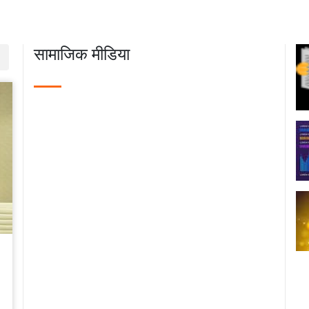
सी में महिला समूह द्वारा मशरूम उत्पादन की
रता के लिए विपणन मॉडल के लिए एफपीओ
ित प्रशिक्षण: भाकृअनुप-आईआईवीआर का
सामाजिक मीडिया
रयोग
11-11
 यंत्रीकरण और सघन फसल प्रणाली के
य आधारित अनुकूलन के माध्यम से मिजो
ों की ग्रामीण आजीविका में बदलाव
06-24
विश्वविद्यालय बना प्राकृतिक खेती का
्रीय मॉडल: पहले बैच के सभी 15 छात्रों को
00 तक की सवेतन इंटर्नशिप और नौकरी के
ाव