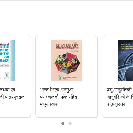
12-07
वीप में समुद्री सजावटी झींगा मछली के कैप्टिव
ार की खोज: भाकृअनुप-एनबीएफजीआर की
्रौद्योगिकी विकास
11-14
 कैट फिश (मिस्टस गुलियो) का होमस्टेड
 आधारित बीज उत्पादन: पश्चिम बंगाल के
बन में भूमिहीन कृषि महिलाओं के लिए एक
ार्य आजीविका मॉडल का आयोजन
11-14
िविधीकरण द्वारा नमक की कमी वाली भूमि
रा-भरा करना: पाली, राजस्थान से एक
नछुआ
पशु आनुवंशिकी और जनसंख्या
डेयरी प्लांट 
ा की कहानी
क रहित
आनुवंशिकी के सिद्धांतों पर
डिजाइन की पाठ
11-14
पाठ्यपुस्तक
में महिला उद्यमिता को बढ़ावा देने के लिए
ागत तंत्र और तकनीकी बैकस्टेपिंग कार्यक्रम
ित
11-11