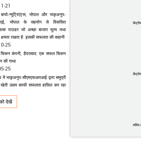
स बायो-न्यूट्रिएंट्स, भोपाल और भाकृअनुप-
एई, भोपाल के सहयोग से विकसित
केंद्री
िल्क पाउडर जो अच्छा बाजार मूल्य तथा
ात क्षमता रखता है: इसकी सफलता की कहानी
10-25
ी चिकन कंपनी, हैदराबाद: एक सफल चिकन
दन की गाथा
05-25
वीप में भाकृअनुप-सीएमएफआरआई द्वारा समुद्री
केंद्री
 खेती उद्यम काफी सफलता हासिल कर रहा
05-20
ो देखें
ोदित कृषि-उद्यमी: श्री सचिन झा
05-19
स्थानांतरण प्रौद्योगिकी के माध्यम से भारत में
सचिव 
श्व के मारवाड़ी नस्ल के बछड़े का जन्म
01-05