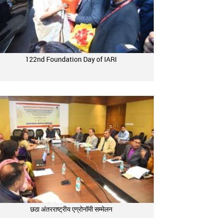
122nd Foundation Day of IARI
छठा अंतरराष्ट्रीय एग्रोनॉमी सम्मेलन