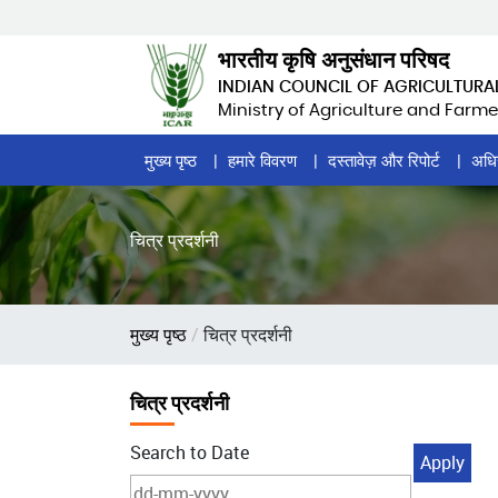
Skip
to
भारतीय कृषि अनुसंधान परिषद
main
INDIAN COUNCIL OF AGRICULTURA
content
Ministry of Agriculture and Farme
Home
मुख्य पृष्ठ
हमारे विवरण
दस्तावेज़ और रिपोर्ट
अधि
Page
Menu
चित्र प्रदर्शनी
पग
मुख्य पृष्ठ
चित्र प्रदर्शनी
चिन्ह
चित्र प्रदर्शनी
Search to Date