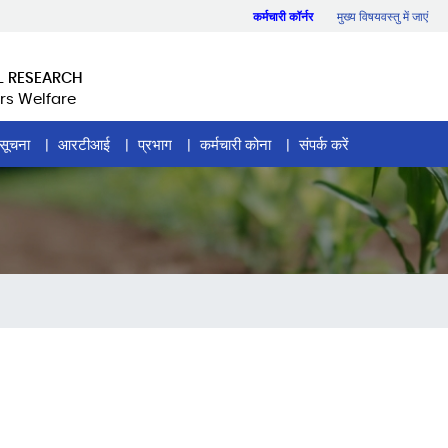
कर्मचारी कॉर्नर
मुख्य विषयवस्तु में जाएं
L RESEARCH
rs Welfare
सूचना
आरटीआई
प्रभाग
कर्मचारी कोना
संपर्क करें