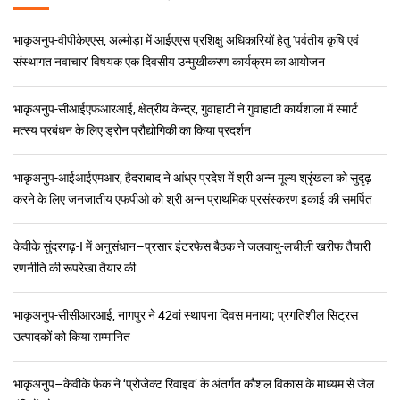
डॉ. मांगी लाल जाट
सचिव (डेयर) एवं महानिदेशक(आईसीएआर)
समाचार और हाइलाइट्स
भाकृअनुप-वीपीकेएएस, अल्मोड़ा में आईएएस प्रशिक्षु अधिकारियों हेतु 'पर्वतीय कृषि एवं
संस्थागत नवाचार' विषयक एक दिवसीय उन्मुखीकरण कार्यक्रम का आयोजन
भाकृअनुप-सीआईएफआरआई, क्षेत्रीय केन्द्र, गुवाहाटी ने गुवाहाटी कार्यशाला में स्मार्ट
मत्स्य प्रबंधन के लिए ड्रोन प्रौद्योगिकी का किया प्रदर्शन
भाकृअनुप-आईआईएमआर, हैदराबाद ने आंध्र प्रदेश में श्री अन्न मूल्य श्रृंखला को सुदृढ़
करने के लिए जनजातीय एफपीओ को श्री अन्न प्राथमिक प्रसंस्करण इकाई की समर्पित
केवीके सुंदरगढ़-I में अनुसंधान–प्रसार इंटरफेस बैठक ने जलवायु-लचीली खरीफ तैयारी
रणनीति की रूपरेखा तैयार की