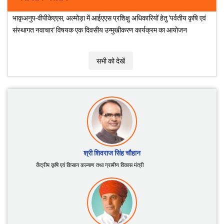
ICAR के संस्थानों द्वारा विकसित जैव-उर्वरकों, जैव-कीटनाशकों
और जैव-उत्तेजकों की सूची
नवीनतम अद्यतन
भाकृअनुप-वीपीकेएएस, अल्मोड़ा में आईएएस प्रशिक्षु अधिकारियों हेतु 'पर्वतीय कृषि एवं
संस्थागत नवाचार' विषयक एक दिवसीय उन्मुखीकरण कार्यक्रम का आयोजन
सभी को देखें