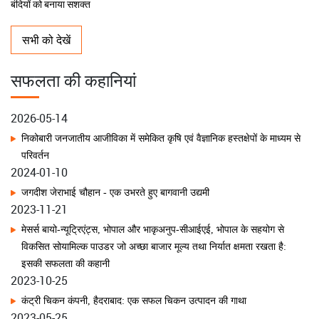
भाकृअनुप-सीसीआरआई, नागपुर ने 42वां स्थापना दिवस मनाया; प्रगतिशील सिट्रस
उत्पादकों को किया सम्मानित
भाकृअनुप–केवीके फेक ने ‘प्रोजेक्ट रिवाइव’ के अंतर्गत कौशल विकास के माध्यम से जेल
बंदियों को बनाया सशक्त
सतत कृषि के लिए वर्मीकम्पोस्टिंग; भाकृअनुप–केवीके, सीसीएआरआई, गोवा द्वारा जीवंत
विधि प्रदर्शन
सभी को देखें
भाकृअनुप-सीसीएआरआई, गोवा ने किचन गार्डन के माध्यम से घरेलू पोषण सुरक्षा को दिया
सफलता की कहानियां
बढ़ावा
2026-05-14
निकोबारी जनजातीय आजीविका में समेकित कृषि एवं वैज्ञानिक हस्तक्षेपों के माध्यम से
राजभाषा हिंदी के उत्कृष्ट कार्यान्वयन हेतु नगर राजभाषा कार्यान्वयन समिति (नराकास),
परिवर्तन
अल्मोड़ा "प्रशंसनीय" श्रेणी के राष्ट्रीय पुरस्कार से होने जा रहा सम्मानित
2024-01-10
जगदीश जेराभाई चौहान - एक उभरते हुए बागवानी उद्यमी
भाकृअनुप-सीसीआरआई, नागपुर ने सिट्रस की स्वच्छ रोपण सामग्री पर राष्ट्रीय
2023-11-21
कार्यशाला का किया आयोजन
मेसर्स बायो-न्यूट्रिएंट्स, भोपाल और भाकृअनुप-सीआईएई, भोपाल के सहयोग से