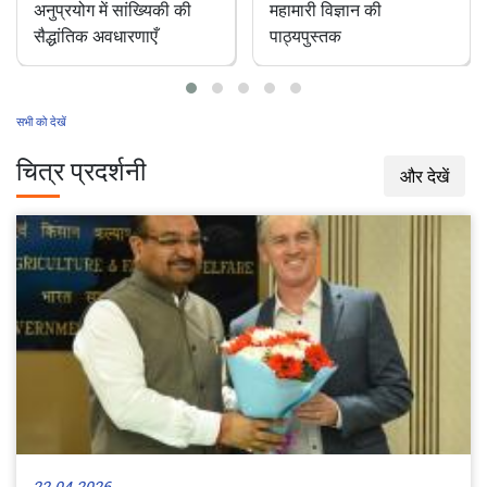
पशु चिकित्सा रोकथाम एवं
भारत में एक अनछुआ
महामारी विज्ञान की
परागणकर्ता: डंक रहित
पाठ्यपुस्तक
मधुमक्खियाँ
सभी को देखें
चित्र प्रदर्शनी
और देखें