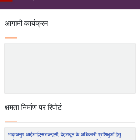
2022-11-14
शिक्षा
विस्तार
कृषि में महिला उद्यमिता को बढ़ावा देने के लिए संस्थागत तंत्र और तकनीकी
बैकस्टेपिंग कार्यक्रम आयोजित
2022-11-11
वाराणसी में महिला समूह द्वारा मशरूम उत्पादन की स्थिरता के लिए विपणन मॉडल के
ज्ञान
लिए एफपीओ आधारित प्रशिक्षण: भाकृअनुप-आईआईवीआर का एक प्रयोग
प्रबंधन
2022-11-11
कृषि यंत्रीकरण और सघन फसल प्रणाली के समुदाय आधारित अनुकूलन के माध्यम
आगामी कार्यक्रम
से मिजो किसानों की ग्रामीण आजीविका में बदलाव
2026-06-24
पूसा विश्वविद्यालय बना प्राकृतिक खेती का राष्ट्रीय मॉडल: पहले बैच के सभी 15
छात्रों को ₹15,000 तक की सवेतन इंटर्नशिप और नौकरी के प्रस्ताव