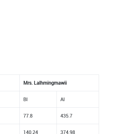
Mrs. Lalhmingmawii
BI
AI
77.8
435.7
140.24
374.98