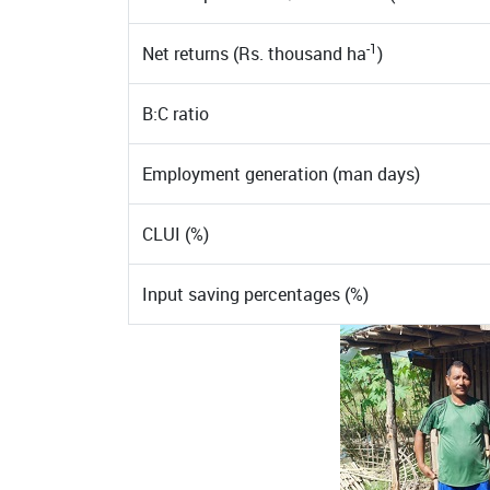
-1
Net returns (Rs. thousand ha
)
B:C ratio
Employment generation (man days)
CLUI (%)
Input saving percentages (%)