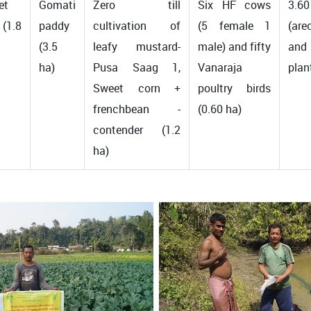
et
Gomati
Zero till
Six HF cows
3.60
 (1.8
paddy
cultivation of
(5 female 1
(are
(3.5
leafy mustard-
male) and fifty
and
ha)
Pusa Saag 1,
Vanaraja
plan
Sweet corn +
poultry birds
frenchbean -
(0.60 ha)
contender (1.2
ha)