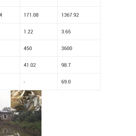
4
171.08
1367.92
1.22
3.65
450
3600
41.02
98.7
-
69.0