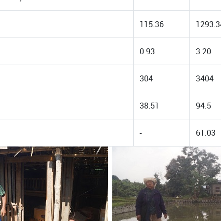
115.36
1293.3
0.93
3.20
304
3404
38.51
94.5
-
61.03