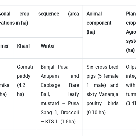
sonal crop sequence (area
Animal
Plan
cations in ha)
component
crop
(ha)
Agro
sys
mer
Kharif
Winter
(ha)
a –
Gomati
Brinjal–Pusa
Six cross bred
Oilp
paddy
Anupam and
pigs (5 female
inte
mika
(4.2
Cabbage – Rare
1 male) and
wit
 ha)
ha)
Ball, leafy
sixty Vanaraja
turm
mustard – Pusa
poultry birds
(3.4
Saag 1, Broccoli
(0.10 ha)
– KTS 1 (1.8ha)