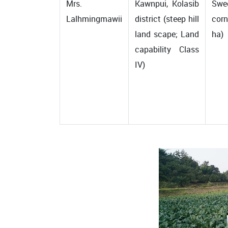
Mrs.
Kawnpui, Kolasib
Swe
Lalhmingmawii
district (steep hill
corn
land scape; Land
ha)
capability Class
IV)