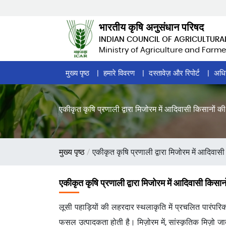
Skip
to
भारतीय कृषि अनुसंधान परिषद
main
INDIAN COUNCIL OF AGRICULTURA
content
Ministry of Agriculture and Farme
Home
मुख्य पृष्ठ
हमारे विवरण
दस्तावेज़ और रिपोर्ट
अधि
Page
Menu
एकीकृत कृषि प्रणाली द्वारा मिजोरम में आदिवासी किसानों क
पग
मुख्य पृष्ठ
एकीकृत कृषि प्रणाली द्वारा मिजोरम में आदिवास
चिन्ह
एकीकृत कृषि प्रणाली द्वारा मिजोरम में आदिवासी किसान
लूसी पहाड़ियों की लहरदार स्थलाकृति में प्रचलित पारंपरिक
फसल उत्पादकता होती है। मिज़ोरम में, सांस्कृतिक मिज़ो जा