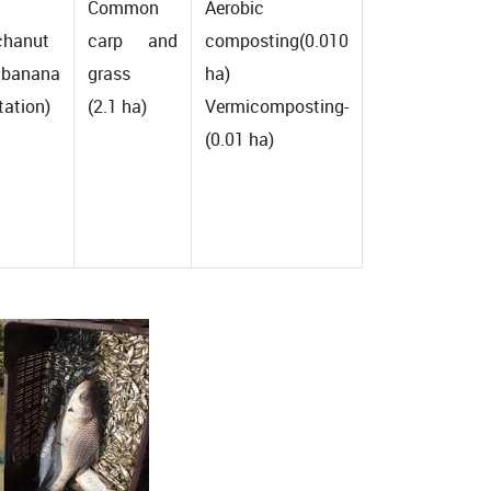
Common
Aerobic
chanut
carp and
composting(0.010
 banana
grass
ha)
tation)
(2.1 ha)
Vermicomposting-
(0.01 ha)