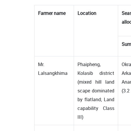
Farmer name
Location
Sea
allo
Sum
Mr.
Phaipheng,
Okr
Lalsangkhima
Kolasib district
Arka
(mixed hill land
Ana
scape dominated
(3.2
by flatland; Land
capability Class
III)