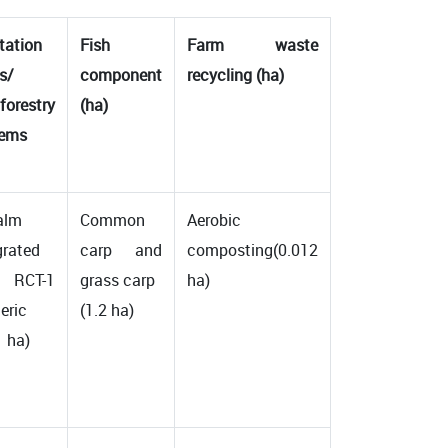
tation
Fish
Farm waste
s/
component
recycling (ha)
forestry
(ha)
tems
alm
Common
Aerobic
grated
carp and
composting(0.012
h RCT-1
grass carp
ha)
eric
(1.2 ha)
1 ha)