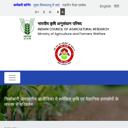
Skip
कर्मचारी कॉर्नर
मुख्य विषयवस्तु में जाएं
स्क्रीन रीडर एक्सेस
English
हिंदी
to
A+
A
A-
A
A
main
content
भारतीय कृषि अनुसंधान परिषद
INDIAN COUNCIL OF AGRICULTURAL RESEARCH
Ministry of Agriculture and Farmers Welfare
निकोबारी जनजातीय आजीविका में समेकित कृषि एवं वैज्ञानिक हस्तक्षेपों के
माध्यम से परिवर्तन
पग