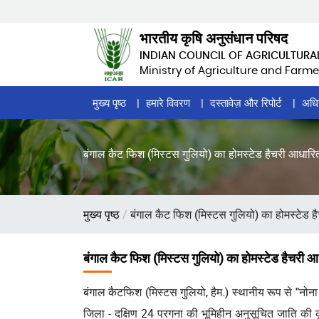
Skip
to
भारतीय कृषि अनुसंधान परिषद
main
INDIAN COUNCIL OF AGRICULTURA
content
Ministry of Agriculture and Farme
Home
मुख्य पृष्ठ
हमारे विवरण
दस्तावेज़ और रिपोर्ट
अधि
Page
Menu
बंगाल कैट फिश (मिस्टस गुलियो) का होमस्टेड हैचरी आधारि
पग
मुख्य पृष्ठ
बंगाल कैट फिश (मिस्टस गुलियो) का होमस्टेड हैच
चिन्ह
बंगाल कैट फिश (मिस्टस गुलियो) का होमस्टेड हैचरी आ
बंगाल कैटफिश (मिस्टस गुलियो, हैम.) स्थानीय रूप से "नोना ट
जिला - दक्षिण 24 परगना की भूमिहीन अनुसूचित जाति की कृष