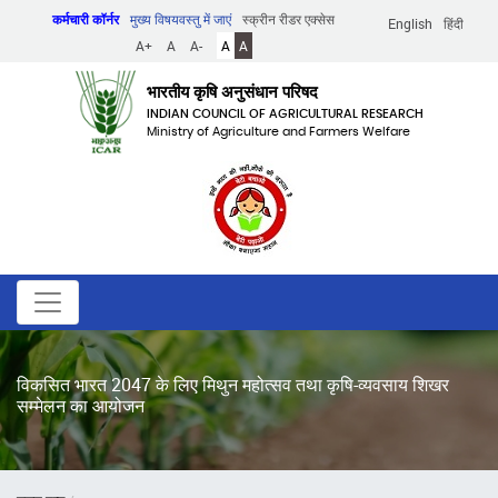
Skip
कर्मचारी कॉर्नर
मुख्य विषयवस्तु में जाएं
स्क्रीन रीडर एक्सेस
English
हिंदी
to
A+
A
A-
A
A
main
content
भारतीय कृषि अनुसंधान परिषद
INDIAN COUNCIL OF AGRICULTURAL RESEARCH
Ministry of Agriculture and Farmers Welfare
विकसित भारत 2047 के लिए मिथुन महोत्सव तथा कृषि-व्यवसाय शिखर
सम्मेलन का आयोजन
पग