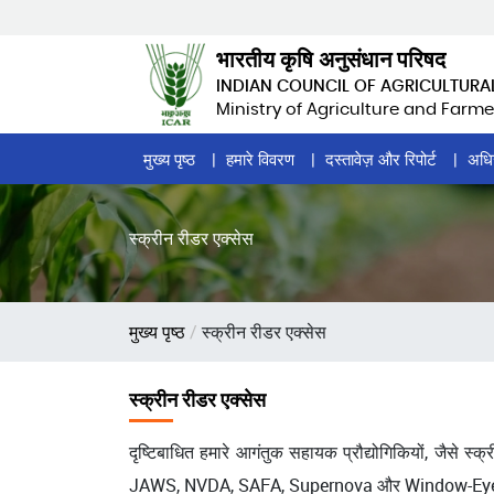
Skip
to
भारतीय कृषि अनुसंधान परिषद
main
INDIAN COUNCIL OF AGRICULTURA
content
Ministry of Agriculture and Farme
Home
मुख्य पृष्ठ
हमारे विवरण
दस्तावेज़ और रिपोर्ट
अधि
Page
Menu
स्क्रीन रीडर एक्सेस
पग
मुख्य पृष्ठ
स्क्रीन रीडर एक्सेस
चिन्ह
स्क्रीन रीडर एक्सेस
दृष्टिबाधित हमारे आगंतुक सहायक प्रौद्योगिकियों, जैसे स्
JAWS, NVDA, SAFA, Supernova और Window-Eyes। नीचे 