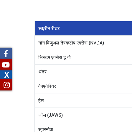
स्क्रीन रीडर
नॉन विज़ुअल डेस्कटॉप एक्सेस (NVDA)
सिस्टम एक्सेस टू गो
थंडर
X
वेबएनीवेयर
हेल
जॉज़ (JAWS)
सुपरनोवा