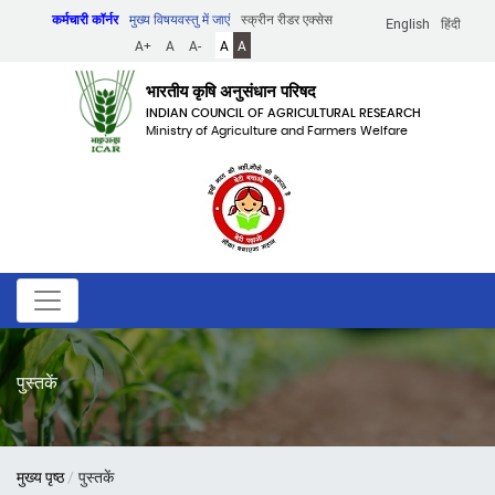
Skip
कर्मचारी कॉर्नर
मुख्य विषयवस्तु में जाएं
स्क्रीन रीडर एक्सेस
English
हिंदी
to
A+
A
A-
A
A
main
content
भारतीय कृषि अनुसंधान परिषद
INDIAN COUNCIL OF AGRICULTURAL RESEARCH
Ministry of Agriculture and Farmers Welfare
पुस्तकें
पग
मुख्य पृष्ठ
पुस्तकें