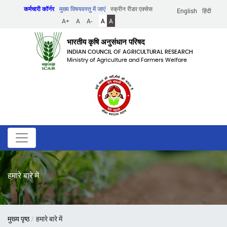
Skip
कर्मचारी कॉर्नर
मुख्य विषयवस्तु में जाएं
स्क्रीन रीडर एक्सेस
English
हिंदी
to
A+
A
A-
A
A
main
content
भारतीय कृषि अनुसंधान परिषद
INDIAN COUNCIL OF AGRICULTURAL RESEARCH
Ministry of Agriculture and Farmers Welfare
हमारे बारे में
पग
मुख्य पृष्ठ
हमारे बारे में