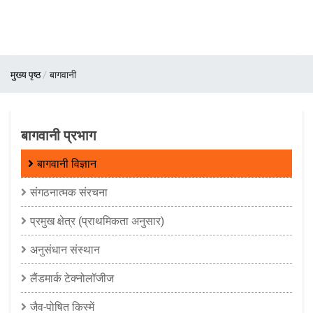
पग
मुख्य पृष्ठ
बागवानी
चिन्ह
बागवानी प्रभाग
बागवानी विज्ञान
संगठनात्मक संरचना
प्रमुख क्षेत्र (प्राथमिकता अनुसार)
अनुसंधान संस्थान
लैंडमार्क टेक्नोलॉजीज
जैव-पोषित किस्में