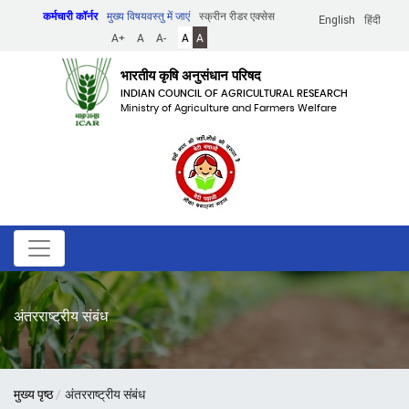
Skip
कर्मचारी कॉर्नर
मुख्य विषयवस्तु में जाएं
स्क्रीन रीडर एक्सेस
English
हिंदी
to
A+
A
A-
A
A
main
content
भारतीय कृषि अनुसंधान परिषद
INDIAN COUNCIL OF AGRICULTURAL RESEARCH
Ministry of Agriculture and Farmers Welfare
अंतरराष्ट्रीय संबंध
पग
मुख्य पृष्ठ
अंतरराष्ट्रीय संबंध