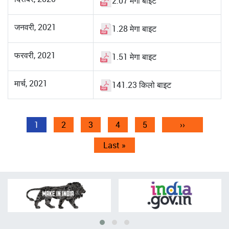
2.07 मेगा बाइट
जनवरी, 2021
1.28 मेगा बाइट
फरवरी, 2021
1.51 मेगा बाइट
मार्च, 2021
141.23 किलो बाइट
Pagination
Current
1
पृष्ठ
2
पृष्ठ
3
पृष्ठ
4
पृष्ठ
5
Next
››
page
page
Last
Last »
page