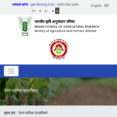
Skip
कर्मचारी कॉर्नर
मुख्य विषयवस्तु में जाएं
स्क्रीन रीडर एक्सेस
English
हिंदी
to
A+
A
A-
A
A
main
content
भारतीय कृषि अनुसंधान परिषद
INDIAN COUNCIL OF AGRICULTURAL RESEARCH
Ministry of Agriculture and Farmers Welfare
डेयर मासिक उपलब्धियां
पग
मुख्य पृष्ठ
डेयर मासिक उपलब्धियां