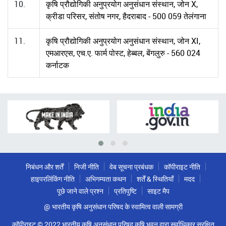
10.
कृषि प्रौद्योगिकी अनुप्रयोग अनुसंधान संस्थान, जोन X,
क्रीडा परिसर, संतोष नगर, हैदराबाद - 500 059 तेलंगाना
11.
कृषि प्रौद्योगिकी अनुप्रयोग अनुसंधान संस्थान, जोन XI,
एमआरएस, एच.ए. फार्म पोस्ट, हेब्बल, बेंगलुरु - 560 024
कर्नाटक
निबंधन और शर्तें
निजी नीति
वेब सूचना प्रबंधक
कॉपीराइट नीति
हाइपरलिंकिंग नीति
अभिगम्यता कथन
शर्तें & स्थितियाँ
मदद
पूछे जाने वाले प्रश्न
प्रतिपुष्टि
साइट मैप
@ भारतीय कृषि अनुसंधान परिषद के स्वामित्व वाली सामग्री
कॉपीराइट © 2022 भारतीय कृषि अनुसंधान परिषद कृषि भवन द्वारा सर्वाधिकार सुरक्षित