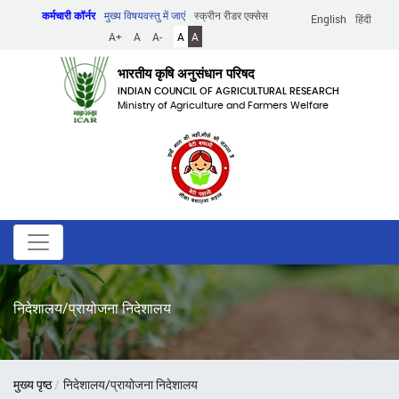
Skip
कर्मचारी कॉर्नर
मुख्य विषयवस्तु में जाएं
स्क्रीन रीडर एक्सेस
English
हिंदी
to
A+
A
A-
A
A
main
content
भारतीय कृषि अनुसंधान परिषद
INDIAN COUNCIL OF AGRICULTURAL RESEARCH
Ministry of Agriculture and Farmers Welfare
निदेशालय/प्रायोजना निदेशालय
पग
मुख्य पृष्ठ
निदेशालय/प्रायोजना निदेशालय