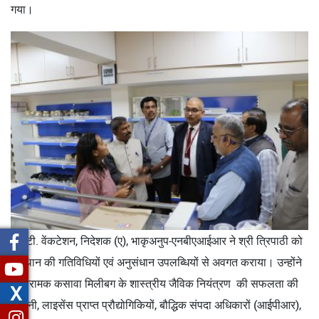
गया।
डॉ. टी. वेंकटेशन, निदेशक (ए), भाकृअनुप-एनबीएआईआर ने श्री त्रिपाठी को
संस्थान की गतिविधियों एवं अनुसंधान उपलब्धियों से अवगत कराया। उन्होंने
आक्रामक कसावा मिलीबग के शास्त्रीय जैविक नियंत्रण की सफलता की
X
कहानी, लाइसेंस प्राप्त प्रौद्योगिकियों, बौद्धिक संपदा अधिकारों (आईपीआर),