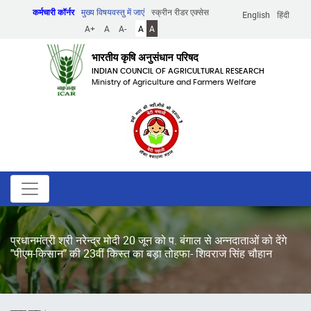
Skip
कर्मचारी कॉर्नर
मुख्य विषयवस्तु में जाएं
स्क्रीन रीडर एक्सेस
English
हिंदी
to
A+
A
A-
A
A
main
content
भारतीय कृषि अनुसंधान परिषद
INDIAN COUNCIL OF AGRICULTURAL RESEARCH
Ministry of Agriculture and Farmers Welfare
प्रधानमंत्री श्री नरेन्द्र मोदी 20 जून को प. बंगाल से अन्नदाताओं को देंगे
"पीएम-किसान" की 23वीं किस्त का बड़ा तोहफा- शिवराज सिंह चौहान
पग