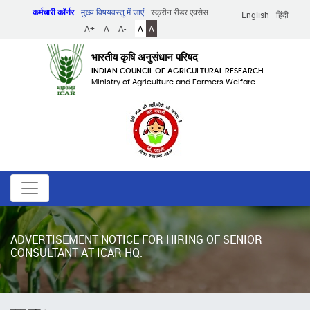
Skip
कर्मचारी कॉर्नर
मुख्य विषयवस्तु में जाएं
स्क्रीन रीडर एक्सेस
English
हिंदी
to
A+
A
A-
A
A
main
content
भारतीय कृषि अनुसंधान परिषद
INDIAN COUNCIL OF AGRICULTURAL RESEARCH
Ministry of Agriculture and Farmers Welfare
ADVERTISEMENT NOTICE FOR HIRING OF SENIOR
CONSULTANT AT ICAR HQ.
पग