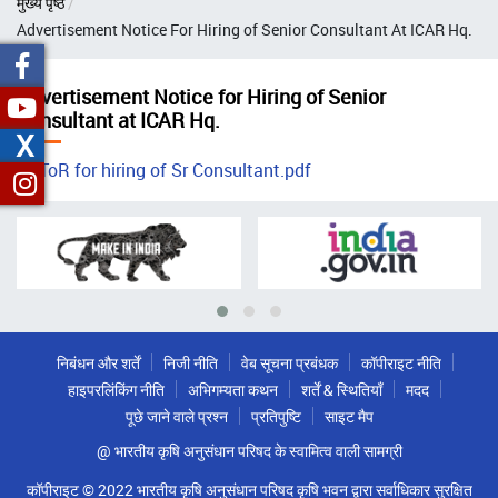
मुख्य पृष्ठ
चिन्ह
Advertisement Notice For Hiring of Senior Consultant At ICAR Hq.
Advertisement Notice for Hiring of Senior
Consultant at ICAR Hq.
X
ToR for hiring of Sr Consultant.pdf
निबंधन और शर्तें
निजी नीति
वेब सूचना प्रबंधक
कॉपीराइट नीति
हाइपरलिंकिंग नीति
अभिगम्यता कथन
शर्तें & स्थितियाँ
मदद
पूछे जाने वाले प्रश्न
प्रतिपुष्टि
साइट मैप
@ भारतीय कृषि अनुसंधान परिषद के स्वामित्व वाली सामग्री
कॉपीराइट © 2022 भारतीय कृषि अनुसंधान परिषद कृषि भवन द्वारा सर्वाधिकार सुरक्षित