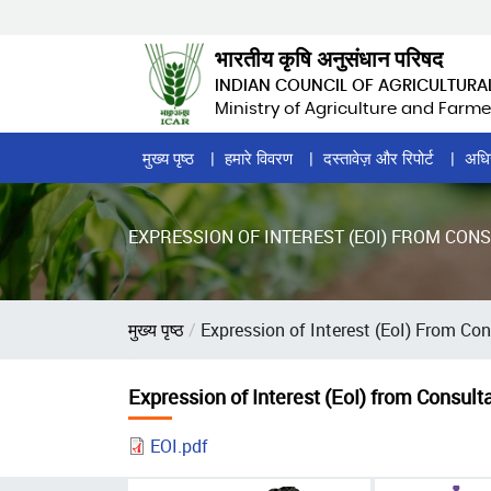
Skip
to
भारतीय कृषि अनुसंधान परिषद
main
INDIAN COUNCIL OF AGRICULTURA
content
Ministry of Agriculture and Farme
Home
मुख्य पृष्ठ
हमारे विवरण
दस्तावेज़ और रिपोर्ट
अधि
Page
Menu
EXPRESSION OF INTEREST (EOI) FROM CON
पग
मुख्य पृष्ठ
Expression of Interest (EoI) From Co
चिन्ह
Expression of Interest (EoI) from Consult
EOI.pdf