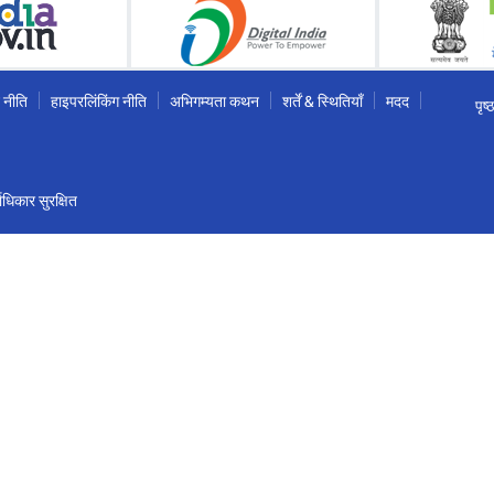
 नीति
हाइपरलिंकिंग नीति
अभिगम्यता कथन
शर्तें & स्थितियाँ
मदद
पृष
धिकार सुरक्षित