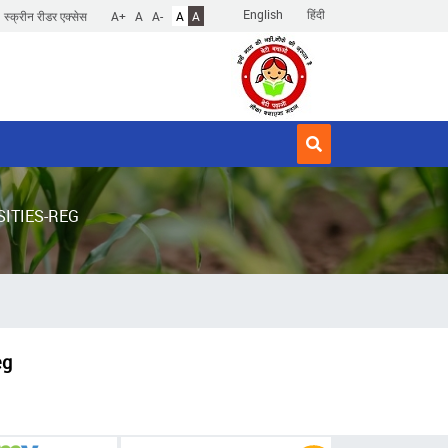
English
हिंदी
स्क्रीन रीडर एक्सेस
A+
A
A-
A
A
SITIES-REG
eg