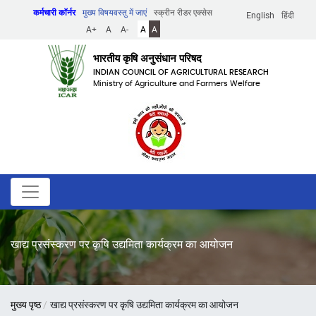
Skip
कर्मचारी कॉर्नर
मुख्य विषयवस्तु में जाएं
स्क्रीन रीडर एक्सेस
English
हिंदी
to
A+
A
A-
A
A
main
content
भारतीय कृषि अनुसंधान परिषद
INDIAN COUNCIL OF AGRICULTURAL RESEARCH
Ministry of Agriculture and Farmers Welfare
खाद्य प्रसंस्करण पर कृषि उद्यमिता कार्यक्रम का आयोजन
पग
मुख्य पृष्ठ
खाद्य प्रसंस्करण पर कृषि उद्यमिता कार्यक्रम का आयोजन