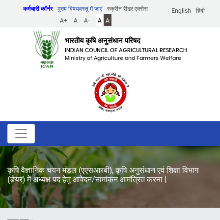
Skip
कर्मचारी कॉर्नर
मुख्य विषयवस्तु में जाएं
स्क्रीन रीडर एक्सेस
English
हिंदी
to
A+
A
A-
A
A
main
content
भारतीय कृषि अनुसंधान परिषद
INDIAN COUNCIL OF AGRICULTURAL RESEARCH
Ministry of Agriculture and Farmers Welfare
कृषि वैज्ञानिक चयन मंडल (एएसआरबी), कृषि अनुसंधान एवं शिक्षा विभाग
(डेयर) में अध्यक्ष पद हेतु आवेदन/नामांकन आमंत्रित करना |
पग