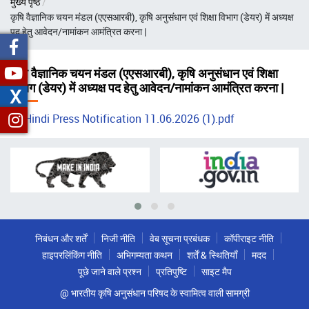
मुख्य पृष्ठ
चिन्ह
कृषि वैज्ञानिक चयन मंडल (एएसआरबी), कृषि अनुसंधान एवं शिक्षा विभाग (डेयर) में अध्यक्ष
पद हेतु आवेदन/नामांकन आमंत्रित करना |
कृषि वैज्ञानिक चयन मंडल (एएसआरबी), कृषि अनुसंधान एवं शिक्षा
विभाग (डेयर) में अध्यक्ष पद हेतु आवेदन/नामांकन आमंत्रित करना |
X
Hindi Press Notification 11.06.2026 (1).pdf
निबंधन और शर्तें
निजी नीति
वेब सूचना प्रबंधक
कॉपीराइट नीति
हाइपरलिंकिंग नीति
अभिगम्यता कथन
शर्तें & स्थितियाँ
मदद
पूछे जाने वाले प्रश्न
प्रतिपुष्टि
साइट मैप
@ भारतीय कृषि अनुसंधान परिषद के स्वामित्व वाली सामग्री