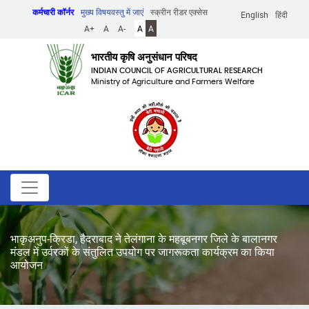
Skip
कर्मचारी कॉर्नर
मुख्य विषयवस्तु में जाएं
स्क्रीन रीडर एक्सेस
English
हिंदी
to
A+
A
A-
A
A
main
content
भारतीय कृषि अनुसंधान परिषद
INDIAN COUNCIL OF AGRICULTURAL RESEARCH
Ministry of Agriculture and Farmers Welfare
भाकृअनुप-क्रिडा, हैदराबाद ने तेलंगाना के महबूबनगर जिले के बालानगर
मंडल में उर्वरकों के संतुलित उपयोग पर जागरूकता कार्यक्रम का किया
आयोजन