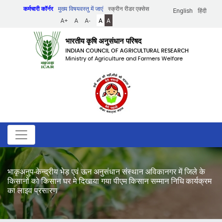
Skip
कर्मचारी कॉर्नर
मुख्य विषयवस्तु में जाएं
स्क्रीन रीडर एक्सेस
English
हिंदी
to
A+
A
A-
A
A
main
content
भारतीय कृषि अनुसंधान परिषद
INDIAN COUNCIL OF AGRICULTURAL RESEARCH
Ministry of Agriculture and Farmers Welfare
भाकृअनुप-केन्द्रीय भेड़ एवं ऊन अनुसंधान संस्थान अविकानगर में जिले के
किसानों को किसान घर मे दिखाया गया पीएम किसान सम्मान निधि कार्यक्रम
का लाइव प्रसारण