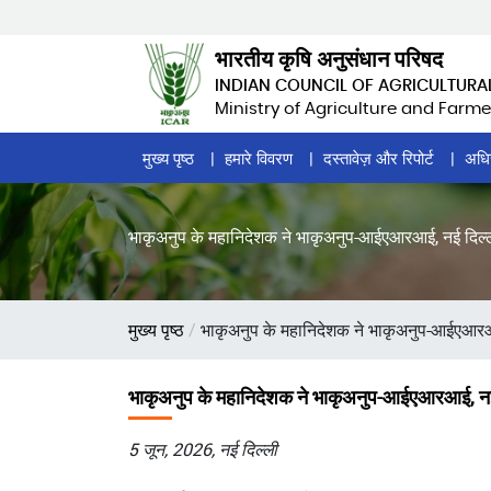
Skip
to
भारतीय कृषि अनुसंधान परिषद
main
INDIAN COUNCIL OF AGRICULTURA
content
Ministry of Agriculture and Farme
Home
मुख्य पृष्ठ
हमारे विवरण
दस्तावेज़ और रिपोर्ट
अधि
Page
Menu
भाकृअनुप के महानिदेशक ने भाकृअनुप-आईएआरआई, नई दिल्ली
पग
मुख्य पृष्ठ
भाकृअनुप के महानिदेशक ने भाकृअनुप-आईएआरआई
चिन्ह
भाकृअनुप के महानिदेशक ने भाकृअनुप-आईएआरआई, नई द
5 जून, 2026, नई दिल्ली