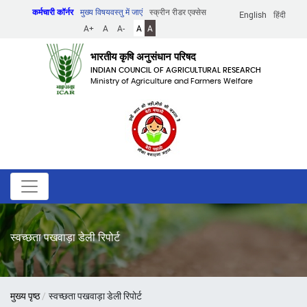
Skip
कर्मचारी कॉर्नर
मुख्य विषयवस्तु में जाएं
स्क्रीन रीडर एक्सेस
English
हिंदी
to
A+
A
A-
A
A
main
content
भारतीय कृषि अनुसंधान परिषद
INDIAN COUNCIL OF AGRICULTURAL RESEARCH
Ministry of Agriculture and Farmers Welfare
स्वच्छता पखवाड़ा डेली रिपोर्ट
पग
मुख्य पृष्ठ
स्वच्छता पखवाड़ा डेली रिपोर्ट