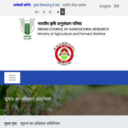
Skip
कर्मचारी कॉर्नर
मुख्य विषयवस्तु में जाएं
स्क्रीन रीडर एक्सेस
English
हिंदी
to
A+
A
A-
A
A
main
content
भारतीय कृषि अनुसंधान परिषद
INDIAN COUNCIL OF AGRICULTURAL RESEARCH
Ministry of Agriculture and Farmers Welfare
सूचना का अधिकार अधिनियम
पग
मुख्य पृष्ठ
सूचना का अधिकार अधिनियम