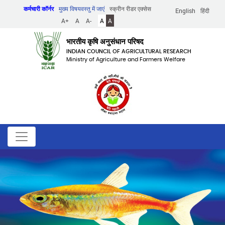
Skip
कर्मचारी कॉर्नर
मुख्य विषयवस्तु में जाएं
स्क्रीन रीडर एक्सेस
English
हिंदी
to
A+
A
A-
A
A
main
content
भारतीय कृषि अनुसंधान परिषद
INDIAN COUNCIL OF AGRICULTURAL RESEARCH
Ministry of Agriculture and Farmers Welfare