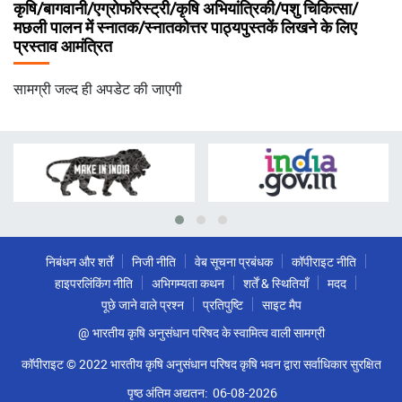
कृषि/बागवानी/एग्रोफॉरेस्ट्री/कृषि अभियांत्रिकी/पशु चिकित्सा/
मछली पालन में स्नातक/स्नातकोत्तर पाठ्यपुस्तकें लिखने के लिए
प्रस्ताव आमंत्रित
सामग्री जल्द ही अपडेट की जाएगी
निबंधन और शर्तें
निजी नीति
वेब सूचना प्रबंधक
कॉपीराइट नीति
हाइपरलिंकिंग नीति
अभिगम्यता कथन
शर्तें & स्थितियाँ
मदद
पूछे जाने वाले प्रश्न
प्रतिपुष्टि
साइट मैप
@ भारतीय कृषि अनुसंधान परिषद के स्वामित्व वाली सामग्री
कॉपीराइट © 2022 भारतीय कृषि अनुसंधान परिषद कृषि भवन द्वारा सर्वाधिकार सुरक्षित
पृष्ठ अंतिम अद्यतन:
06-08-2026