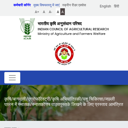
Skip
कर्मचारी कॉर्नर
मुख्य विषयवस्तु में जाएं
स्क्रीन रीडर एक्सेस
English
हिंदी
to
A+
A
A-
A
A
main
content
भारतीय कृषि अनुसंधान परिषद
INDIAN COUNCIL OF AGRICULTURAL RESEARCH
Ministry of Agriculture and Farmers Welfare
कृषि/बागवानी/एग्रोफॉरेस्ट्री/कृषि अभियांत्रिकी/पशु चिकित्सा/मछली
पालन में स्नातक/स्नातकोत्तर पाठ्यपुस्तकें लिखने के लिए प्रस्ताव आमंत्रित
पग