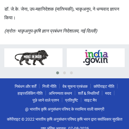
डॉ. जे.के. जेना, उप-महानिदेशक (मात्स्यिकी), भाकृअनुप, ने धन्यवाद ज्ञापन
किया।
(स्रोतः भाकृअनुप-कृषि ज्ञान प्रबंधन निदेशालय, नई दिल्ली)
निबंधन और शर्तें
निजी नीति
वेब सूचना प्रबंधक
कॉपीराइट नीति
हाइपरलिंकिंग नीति
अभिगम्यता कथन
शर्तें & स्थितियाँ
मदद
पूछे जाने वाले प्रश्न
प्रतिपुष्टि
साइट मैप
@ भारतीय कृषि अनुसंधान परिषद के स्वामित्व वाली सामग्री
कॉपीराइट © 2022 भारतीय कृषि अनुसंधान परिषद कृषि भवन द्वारा सर्वाधिकार सुरक्षित
पृष्ठ अंतिम अद्यतन:
07-08-2026