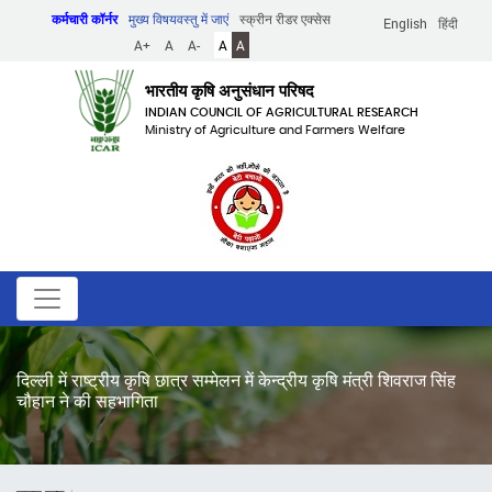
Skip
कर्मचारी कॉर्नर
मुख्य विषयवस्तु में जाएं
स्क्रीन रीडर एक्सेस
English
हिंदी
to
A+
A
A-
A
A
main
content
भारतीय कृषि अनुसंधान परिषद
INDIAN COUNCIL OF AGRICULTURAL RESEARCH
Ministry of Agriculture and Farmers Welfare
दिल्ली में राष्ट्रीय कृषि छात्र सम्मेलन में केन्द्रीय कृषि मंत्री शिवराज सिंह
चौहान ने की सहभागिता
पग