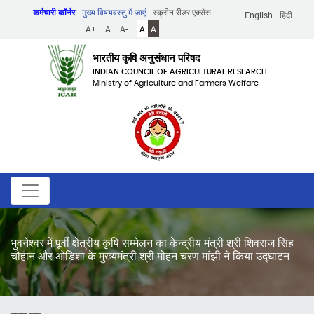
Skip
कर्मचारी कॉर्नर
मुख्य विषयवस्तु में जाएं
स्क्रीन रीडर एक्सेस
English
हिंदी
to
A+
A
A-
A
A
main
content
भारतीय कृषि अनुसंधान परिषद
INDIAN COUNCIL OF AGRICULTURAL RESEARCH
Ministry of Agriculture and Farmers Welfare
भुवनेश्वर में पूर्वी क्षेत्रीय कृषि सम्मेलन का केन्द्रीय मंत्री श्री शिवराज सिंह
चौहान और ओडिशा के मुख्यमंत्री श्री मोहन चरण मांझी ने किया उद्घाटन
पग