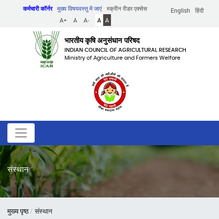
Skip
कर्मचारी कॉर्नर
मुख्य विषयवस्तु में जाएं
स्क्रीन रीडर एक्सेस
English
हिंदी
to
A+
A
A-
A
A
main
content
भारतीय कृषि अनुसंधान परिषद
INDIAN COUNCIL OF AGRICULTURAL RESEARCH
Ministry of Agriculture and Farmers Welfare
संस्थान
पग
मुख्य पृष्ठ
संस्थान