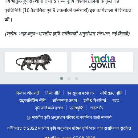
14 भाकृअनुप संस्थानों तथा 5 राज्य कृषि विश्वविद्यालयों के कुल 19
प्रतिनिधि (10 वैज्ञानिक एवं 9 तकनीकी कर्मचारी) इस कार्यशाला में शिरकत
की।
(स्रोतः भाकृअनुप–भारतीय कृषि सांख्यिकी अनुसंधान संस्थान, नई दिल्ली)
निबंधन और शर्तें
निजी नीति
वेब सूचना प्रबंधक
कॉपीराइट नीति
हाइपरलिंकिंग नीति
अभिगम्यता कथन
शर्तें & स्थितियाँ
मदद
पूछे जाने वाले प्रश्न
प्रतिपुष्टि
साइट मैप
@ भारतीय कृषि अनुसंधान परिषद के स्वामित्व वाली सामग्री
कॉपीराइट © 2022 भारतीय कृषि अनुसंधान परिषद कृषि भवन द्वारा सर्वाधिकार सुरक्षित
पृष्ठ अंतिम अद्यतन:
07-08-2026