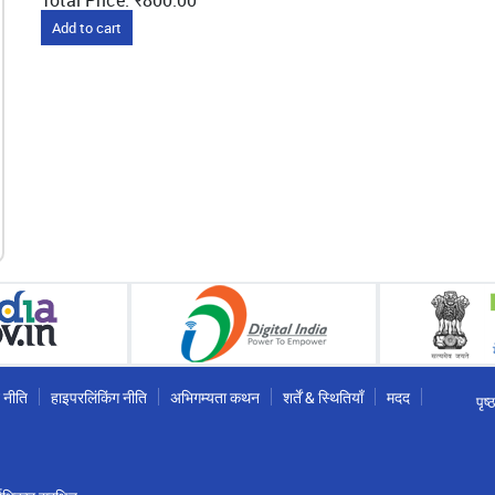
Add to cart
 नीति
हाइपरलिंकिंग नीति
अभिगम्यता कथन
शर्तें & स्थितियाँ
मदद
पृष