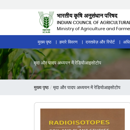
Skip
to
भारतीय कृषि अनुसंधान परिषद
main
INDIAN COUNCIL OF AGRICULTURA
content
Ministry of Agriculture and Farme
Home
मुख्य पृष्ठ
हमारे विवरण
दस्तावेज़ और रिपोर्ट
अधि
Page
Menu
मृदा और पादप अध्ययन में रेडियोआइसोटोप
पग
मुख्य पृष्ठ
मृदा और पादप अध्ययन में रेडियोआइसोटोप
चिन्ह