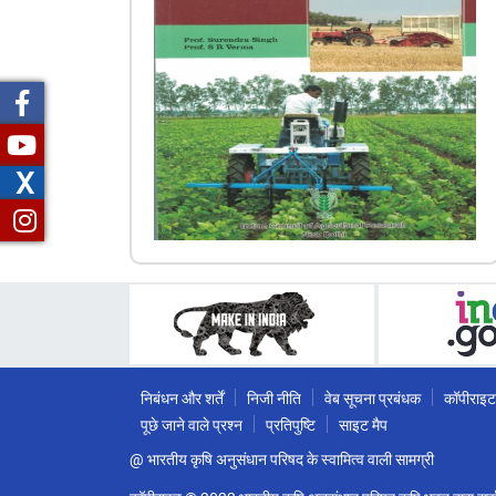
X
निबंधन और शर्तें
निजी नीति
वेब सूचना प्रबंधक
कॉपीराइट
पूछे जाने वाले प्रश्न
प्रतिपुष्टि
साइट मैप
@ भारतीय कृषि अनुसंधान परिषद के स्वामित्व वाली सामग्री