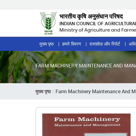
Skip
to
भारतीय कृषि अनुसंधान परिषद
main
INDIAN COUNCIL OF AGRICULTURA
content
Ministry of Agriculture and Farme
Home
मुख्य पृष्ठ
हमारे विवरण
दस्तावेज़ और रिपोर्ट
अधि
Page
Menu
FARM MACHINERY MAINTENANCE AND MA
पग
मुख्य पृष्ठ
Farm Machinery Maintenance And 
चिन्ह