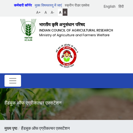
Skip
कर्मचारी कॉर्नर
मुख्य विषयवस्तु में जाएं
स्क्रीन रीडर एक्सेस
English
हिंदी
to
A+
A
A-
A
A
main
content
भारतीय कृषि अनुसंधान परिषद
INDIAN COUNCIL OF AGRICULTURAL RESEARCH
Ministry of Agriculture and Farmers Welfare
हैंडबुक ऑफ एग्रीकल्चर एक्सटेंशन
पग
मुख्य पृष्ठ
हैंडबुक ऑफ एग्रीकल्चर एक्सटेंशन