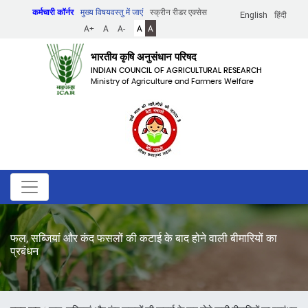
Skip
कर्मचारी कॉर्नर
मुख्य विषयवस्तु में जाएं
स्क्रीन रीडर एक्सेस
English
हिंदी
to
A+
A
A-
A
A
main
content
भारतीय कृषि अनुसंधान परिषद
INDIAN COUNCIL OF AGRICULTURAL RESEARCH
Ministry of Agriculture and Farmers Welfare
फल, सब्जियां और कंद फसलों की कटाई के बाद होने वाली बीमारियों का
प्रबंधन
पग