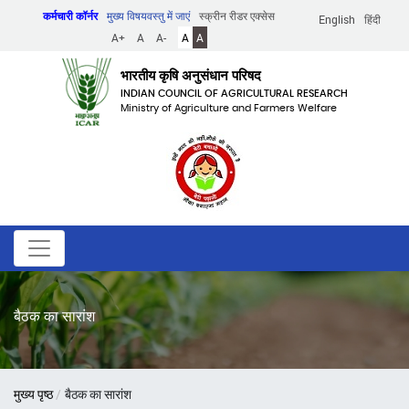
Skip
कर्मचारी कॉर्नर
मुख्य विषयवस्तु में जाएं
स्क्रीन रीडर एक्सेस
English
हिंदी
to
A+
A
A-
A
A
main
content
भारतीय कृषि अनुसंधान परिषद
INDIAN COUNCIL OF AGRICULTURAL RESEARCH
Ministry of Agriculture and Farmers Welfare
बैठक का सारांश
पग
मुख्य पृष्ठ
बैठक का सारांश