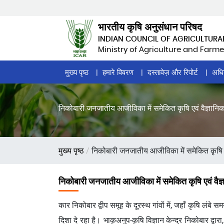
Skip
to
भारतीय कृषि अनुसंधान परिषद
main
INDIAN COUNCIL OF AGRICULTURA
content
Ministry of Agriculture and Farme
Home
मुख्य पृष्ठ
हमारे विवरण
दस्तावेज़ और रिपोर्ट
अधि
Page
Menu
निकोबारी जनजातीय आजीविका में समेकित कृषि एवं वैज्ञानिक हस
पग
मुख्य पृष्ठ
निकोबारी जनजातीय आजीविका में समेकित कृषि एवं व
चिन्ह
निकोबारी जनजातीय आजीविका में समेकित कृषि एवं वैज्ञानि
कार निकोबार द्वीप समूह के दूरस्थ गांवों में, जहाँ कृषि 
दिशा दे रहा है। भाकृअनुप-कृषि विज्ञान केन्द्र निकोबार द्वार