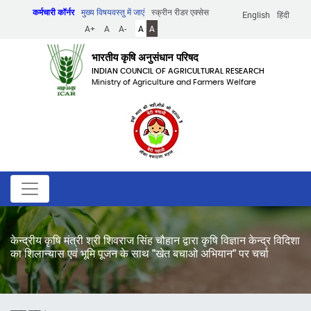
Skip
कर्मचारी कॉर्नर
मुख्य विषयवस्तु में जाएं
स्क्रीन रीडर एक्सेस
English
हिंदी
to
A+
A
A-
A
A
main
content
भारतीय कृषि अनुसंधान परिषद
INDIAN COUNCIL OF AGRICULTURAL RESEARCH
Ministry of Agriculture and Farmers Welfare
केन्द्रीय कृषि मंत्री श्री शिवराज सिंह चौहान द्वारा कृषि विज्ञान केन्द्र विदिशा
का शिलान्यास एवं भूमि पूजन के साथ "खेत बचाओ अभियान" पर चर्चा
पग