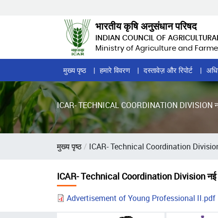
Skip
to
भारतीय कृषि अनुसंधान परिषद
main
INDIAN COUNCIL OF AGRICULTURA
content
Ministry of Agriculture and Farme
Home
मुख्य पृष्ठ
हमारे विवरण
दस्तावेज़ और रिपोर्ट
अधि
Page
Menu
ICAR- TECHNICAL COORDINATION DIVISION नई दिल्ली में
पग
मुख्य पृष्ठ
ICAR- Technical Coordination Division नई दिल
चिन्ह
ICAR- Technical Coordination Division नई दिल्ली मे
Advertisement of Young Professional II.pdf