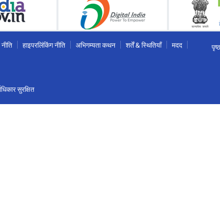
 नीति
हाइपरलिंकिंग नीति
अभिगम्यता कथन
शर्तें & स्थितियाँ
मदद
पृष
धिकार सुरक्षित