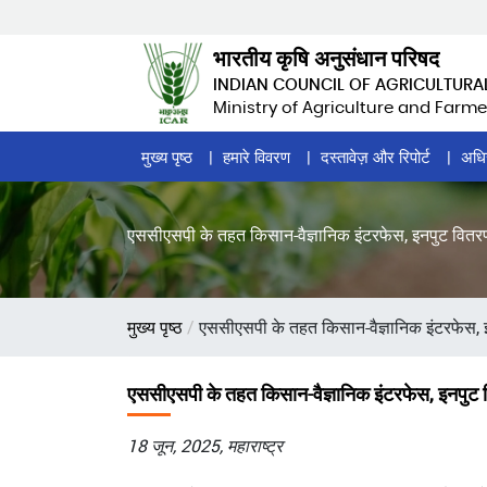
Skip
to
भारतीय कृषि अनुसंधान परिषद
main
INDIAN COUNCIL OF AGRICULTURA
content
Ministry of Agriculture and Farme
Home
मुख्य पृष्ठ
हमारे विवरण
दस्तावेज़ और रिपोर्ट
अधि
Page
Menu
एससीएसपी के तहत किसान-वैज्ञानिक इंटरफेस, इनपुट वितर
पग
मुख्य पृष्ठ
एससीएसपी के तहत किसान-वैज्ञानिक इंटरफेस, 
चिन्ह
एससीएसपी के तहत किसान-वैज्ञानिक इंटरफेस, इनपुट
18 जून, 2025, महाराष्ट्र