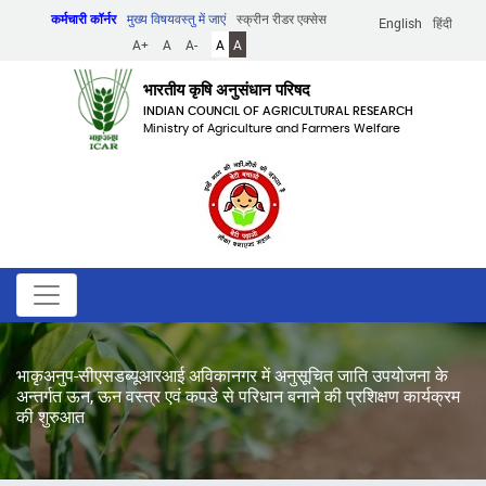
Skip
कर्मचारी कॉर्नर
मुख्य विषयवस्तु में जाएं
स्क्रीन रीडर एक्सेस
English
हिंदी
to
A+
A
A-
A
A
main
content
भारतीय कृषि अनुसंधान परिषद
INDIAN COUNCIL OF AGRICULTURAL RESEARCH
Ministry of Agriculture and Farmers Welfare
भाकृअनुप-सीएसडब्यूआरआई अविकानगर में अनुसूचित जाति उपयोजना के
अन्तर्गत ऊन, ऊन वस्त्र एवं कपडे से परिधान बनाने की प्रशिक्षण कार्यक्रम
की शुरुआत