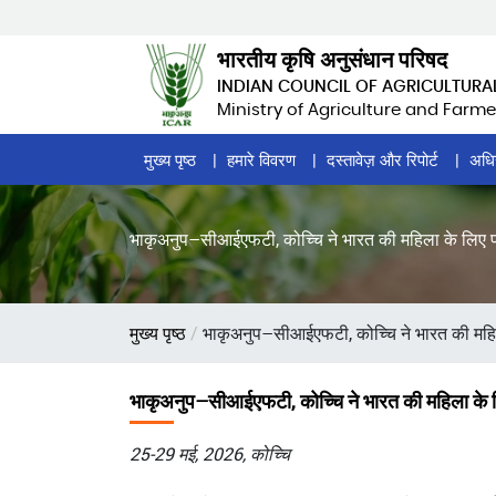
Skip
to
भारतीय कृषि अनुसंधान परिषद
main
INDIAN COUNCIL OF AGRICULTURA
content
Ministry of Agriculture and Farme
Home
मुख्य पृष्ठ
हमारे विवरण
दस्तावेज़ और रिपोर्ट
अधि
Page
Menu
भाकृअनुप–सीआईएफटी, कोच्चि ने भारत की महिला के लिए पह
पग
मुख्य पृष्ठ
भाकृअनुप–सीआईएफटी, कोच्चि ने भारत की महिल
चिन्ह
भाकृअनुप–सीआईएफटी, कोच्चि ने भारत की महिला के लि
25-29 मई, 2026, कोच्चि