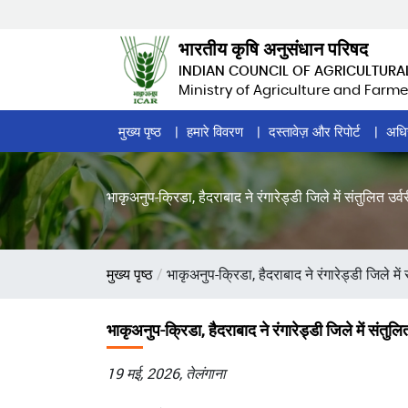
Skip
to
भारतीय कृषि अनुसंधान परिषद
main
INDIAN COUNCIL OF AGRICULTURA
content
Ministry of Agriculture and Farme
Home
मुख्य पृष्ठ
हमारे विवरण
दस्तावेज़ और रिपोर्ट
अधि
Page
Menu
भाकृअनुप-क्रिडा, हैदराबाद ने रंगारेड्डी जिले में संतुलि
पग
मुख्य पृष्ठ
भाकृअनुप-क्रिडा, हैदराबाद ने रंगारेड्डी जिले
चिन्ह
भाकृअनुप-क्रिडा, हैदराबाद ने रंगारेड्डी जिले में स
19 मई, 2026, तेलंगाना