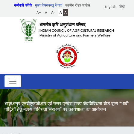
Skip
कर्मचारी कॉर्नर
मुख्य विषयवस्तु में जाएं
स्क्रीन रीडर एक्सेस
English
हिंदी
to
A+
A
A-
A
A
main
content
भारतीय कृषि अनुसंधान परिषद
INDIAN COUNCIL OF AGRICULTURAL RESEARCH
Ministry of Agriculture and Farmers Welfare
भाकृअनुप-एनबीएफजीआर एवं उत्तर प्रदेश राज्य जैवविविधता बोर्ड द्वारा “भावी
पीढ़ियों हेतु मत्स्य विविधता संरक्षण” पर कार्यशाला का आयोजन
पग