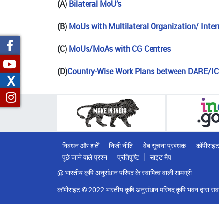
(A)
Bilateral MoU’s
(B)
MoUs with Multilateral Organization/ Intern
(C)
MoUs/MoAs with CG Centres
(D)
Country-Wise Work Plans between DARE/ICA
X
निबंधन और शर्तें
निजी नीति
वेब सूचना प्रबंधक
कॉपीराइट
पूछे जाने वाले प्रश्न
प्रतिपुष्टि
साइट मैप
@ भारतीय कृषि अनुसंधान परिषद के स्वामित्व वाली सामग्री
कॉपीराइट © 2022 भारतीय कृषि अनुसंधान परिषद कृषि भवन द्वारा सर्वा