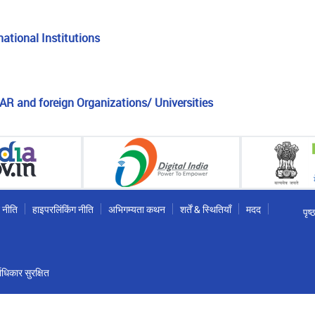
ational Institutions
R and foreign Organizations/ Universities
 नीति
हाइपरलिंकिंग नीति
अभिगम्यता कथन
शर्तें & स्थितियाँ
मदद
पृष
धिकार सुरक्षित